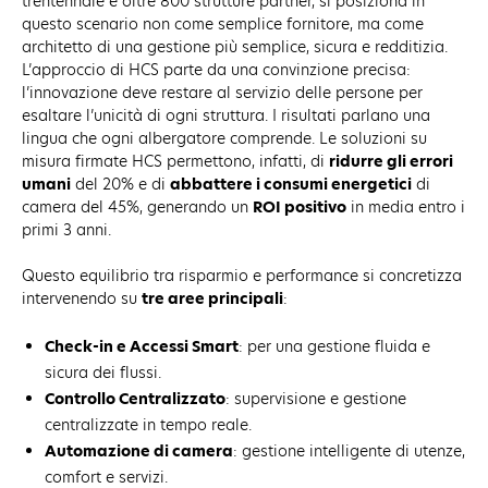
trentennale e oltre 800 strutture partner, si posiziona in
questo scenario non come semplice fornitore, ma come
architetto di una gestione più semplice, sicura e redditizia.
L’approccio di HCS parte da una convinzione precisa:
l’innovazione deve restare al servizio delle persone per
esaltare l’unicità di ogni struttura. I risultati parlano una
lingua che ogni albergatore comprende. Le soluzioni su
misura firmate HCS permettono, infatti, di
ridurre gli errori
umani
del 20% e di
abbattere i consumi energetici
di
camera del 45%, generando un
ROI positivo
in media entro i
primi 3 anni.
Questo equilibrio tra risparmio e performance si concretizza
intervenendo su
tre aree principali
:
Check-in e Accessi Smart
: per una gestione fluida e
sicura dei flussi.
Controllo Centralizzato
: supervisione e gestione
centralizzate in tempo reale.
Automazione di camera
: gestione intelligente di utenze,
comfort e servizi.