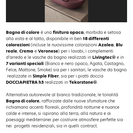
Bagno di colore
è una
finitura opaca
, morbida e setosa
alla vista e al tatto, disponibile in ben
18 differenti
colorazioni
(incluse le nuovissime colorazioni
Azalea
,
Blu
reale
,
Crema
e
Veronese
) per i lavabi, i complementi
d’arredo e le vasche da bagno realizzati in
Livingtec®
e in
7 varianti speciali
(Bianco e nero opaco, Agata, Castagno,
Felce, Mattone, Smoke) sia per i sanitari, le vasche da bagno
realizzate in
Simple Fiber
, sia per i piatti doccia
DOCCIAPIETRA h3
realizzati in
Tekorstone®
.
Alternativa autorevole al bianco tradizionale, le tonalità
Bagno di colore
, rafforzate dalle nuove sfumature che
richiamano accenti floreali, profondità notturne e nuance
calde e intense, si ispirano alla terra, alla natura e ai
paesaggi mediterranei per costruire atmosfere perfette sia
nei progetti residenziali, sia in quelli contract.