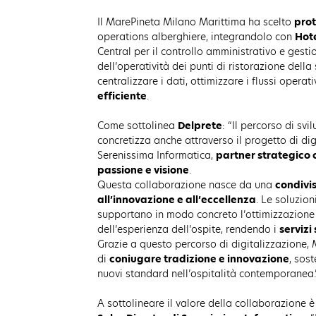
Il MarePineta Milano Marittima ha scelto
pro
operations alberghiere, integrandolo con
Hote
Central per il controllo amministrativo e gest
dell’operatività dei punti di ristorazione della
centralizzare i dati, ottimizzare i flussi operati
efficiente
.
Come sottolinea
Delprete
: “Il percorso di sv
concretizza anche attraverso il progetto di di
Serenissima Informatica,
partner strategico
passione e visione
.
Questa collaborazione nasce da una
condivis
all’innovazione e all’eccellenza
. Le soluzio
supportano in modo concreto l’ottimizzazione 
dell’esperienza dell’ospite, rendendo i
servizi
Grazie a questo percorso di digitalizzazione,
di
coniugare tradizione e innovazione
, sos
nuovi standard nell’ospitalità contemporanea.
A sottolineare il valore della collaborazione 