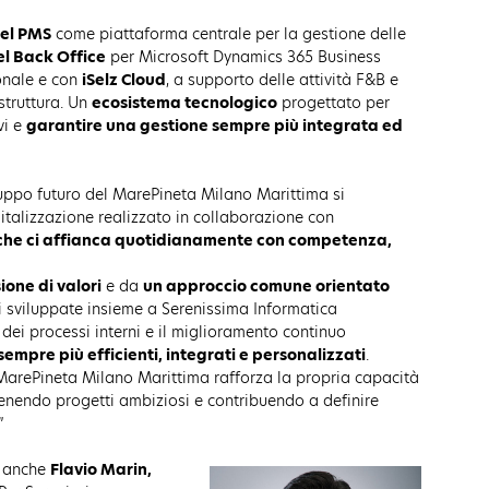
tel PMS
come piattaforma centrale per la gestione delle
l Back Office
per Microsoft Dynamics 365 Business
ionale e con
iSelz Cloud
, a supporto delle attività F&B e
 struttura. Un
ecosistema tecnologico
progettato per
vi e
garantire una gestione sempre più integrata ed
iluppo futuro del MarePineta Milano Marittima si
gitalizzazione realizzato in collaborazione con
 che ci affianca quotidianamente con competenza,
ione di valori
e da
un approccio comune orientato
ni sviluppate insieme a Serenissima Informatica
dei processi interni e il miglioramento continuo
 sempre più efficienti, integrati e personalizzati
.
 MarePineta Milano Marittima rafforza la propria capacità
tenendo progetti ambiziosi e contribuendo a definire
”
è anche
Flavio Marin,