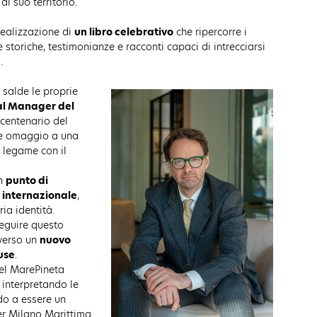
l suo territorio.
 realizzazione di
un libro celebrativo
che ripercorre i
e storiche, testimonianze e racconti capaci di intrecciarsi
.
salde le proprie
al Manager del
l centenario del
re omaggio a una
o legame con il
un
punto di
e internazionale
,
ia identità.
seguire questo
verso un
nuovo
use
.
 del MarePineta
 interpretando le
do a essere un
per Milano Marittima