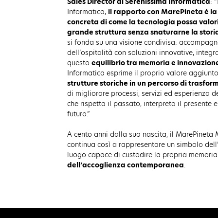
Sales Director di Serenissima Informatica
: 
Informatica,
il rapporto con MarePineta è l
concreta di come la tecnologia possa valori
grande struttura senza snaturarne la stori
si fonda su una visione condivisa: accompagn
dell’ospitalità con soluzioni innovative, integrat
questo
equilibrio tra memoria e innovazion
Informatica esprime il proprio valore aggiunt
strutture storiche in un percorso di trasfor
di migliorare processi, servizi ed esperienza d
che rispetta il passato, interpreta il presente 
futuro.”
A cento anni dalla sua nascita, il MarePineta
continua così a rappresentare un simbolo dell’
luogo capace di custodire la propria memoria 
dell’accoglienza contemporanea
.