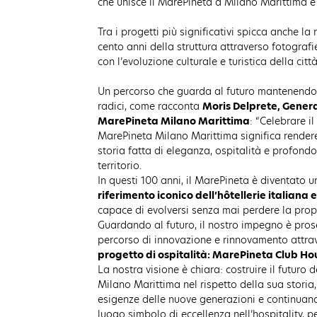
che unisce il MarePineta a Milano Marittima e a
Tra i progetti più significativi spicca anche la
cento anni della struttura attraverso fotografi
con l’evoluzione culturale e turistica della città
Un percorso che guarda al futuro mantenendo 
radici, come racconta
Moris Delprete, Gener
MarePineta Milano Marittima
: “Celebrare i
MarePineta Milano Marittima significa rende
storia fatta di eleganza, ospitalità e profond
territorio.
In questi 100 anni, il MarePineta è diventato 
riferimento iconico dell’hôtellerie italiana 
capace di evolversi senza mai perdere la propr
Guardando al futuro, il nostro impegno è pro
percorso di innovazione e rinnovamento attra
progetto di ospitalità: MarePineta Club Ho
La nostra visione è chiara: costruire il futuro
Milano Marittima nel rispetto della sua storia,
esigenze delle nuove generazioni e continuan
luogo simbolo di eccellenza nell’hospitality, 