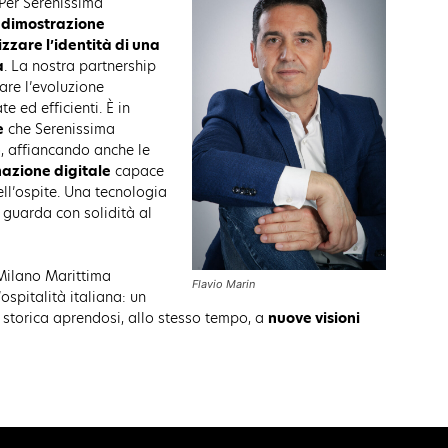
“Per Serenissima
a dimostrazione
zzare l’identità di una
a
. La nostra partnership
are l’evoluzione
e ed efficienti. È in
e
che Serenissima
o, affiancando anche le
mazione digitale
capace
ell’ospite. Una tecnologia
e guarda con solidità al
 Milano Marittima
Flavio Marin
ospitalità italiana: un
storica aprendosi, allo stesso tempo, a
nuove visioni