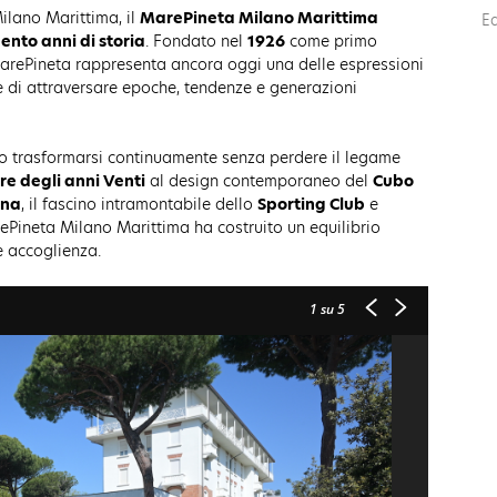
Milano Marittima, il
MarePineta Milano Marittima
E
ento anni di storia
. Fondato nel
1926
come primo
MarePineta rappresenta ancora oggi una delle espressioni
ace di attraversare epoche, tendenze e generazioni
to trasformarsi continuamente senza perdere il legame
e degli anni Venti
al design contemporaneo del
Cubo
ina
, il fascino intramontabile dello
Sporting Club
e
arePineta Milano Marittima ha costruito un equilibrio
 e accoglienza.
1
su 5