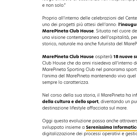
e non solo.”
Proprio all’interno delle celebrazioni del Cente
uno dei progetti più attesi dell’anno:
l’inaugu
MarePineta Club House
. Situata nel cuore d
una visione contemporanea dell’ospitalità, p
storico, naturale ma anche futurista del MareP
MarePineta Club House
ospiterà
18 nuove s
Club House che da anni risiedeva all’interno de
MarePineta Sporting Club nel panorama sportiv
l’anima del MarePineta mantenendo vivo quel 
sempre lo caratterizza.
Nel corso della sua storia, il MarePineta ha in
della cultura e dello sport
, diventando un pun
destinazione lifestyle affacciata sul mare.
Oggi questa evoluzione passa anche attraver
sviluppato insieme a
Serenissima Informati
digitalizzazione dei processi operativi e gestio