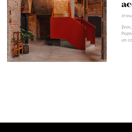
ac
29 Ma
Żnin,
Pozna
un co