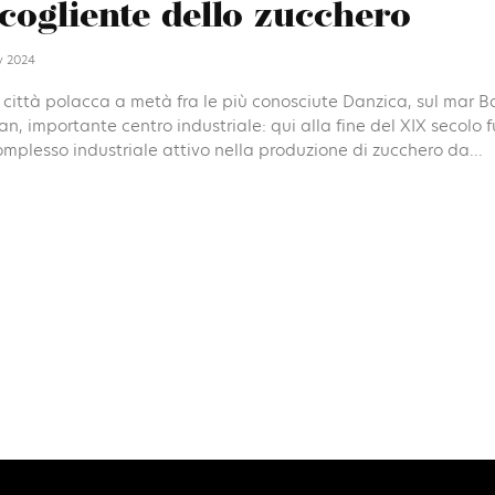
cogliente dello zucchero
y 2024
 città polacca a metà fra le più conosciute Danzica, sul mar Ba
n, importante centro industriale: qui alla fine del XIX secolo f
mplesso industriale attivo nella produzione di zucchero da...