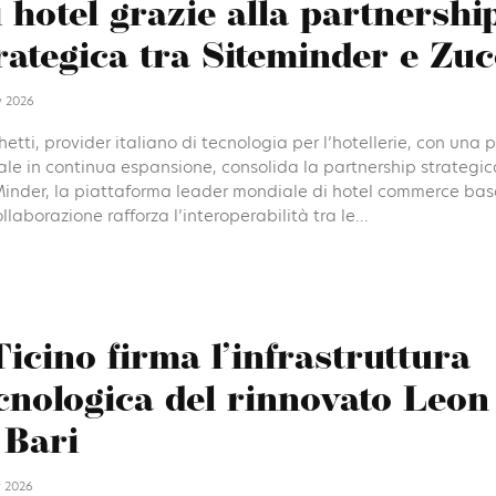
i hotel grazie alla partnershi
rategica tra Siteminder e Zuc
y 2026
etti, provider italiano di tecnologia per l’hotellerie, con una 
ale in continua espansione, consolida la partnership strategic
Minder, la piattaforma leader mondiale di hotel commerce basat
llaborazione rafforza l’interoperabilità tra le...
icino firma l’infrastruttura
cnologica del rinnovato Leon
 Bari
 2026