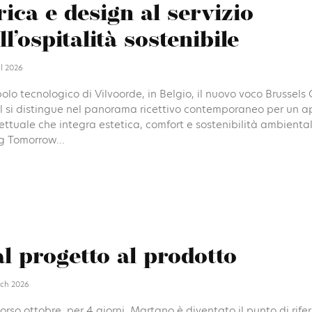
rica e design al servizio
ll’ospitalità sostenibile
il 2026
olo tecnologico di Vilvoorde, in Belgio, il nuovo voco Brussels 
l si distingue nel panorama ricettivo contemporaneo per un a
ttuale che integra estetica, comfort e sostenibilità ambiental
g Tomorrow...
l progetto al prodotto
ch 2026
orso ottobre, per 4 giorni, Martano è diventato il punto di rife