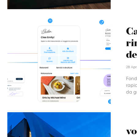
Ca
ri
de
28 Apr
Fonda
rapid
da gr
vo