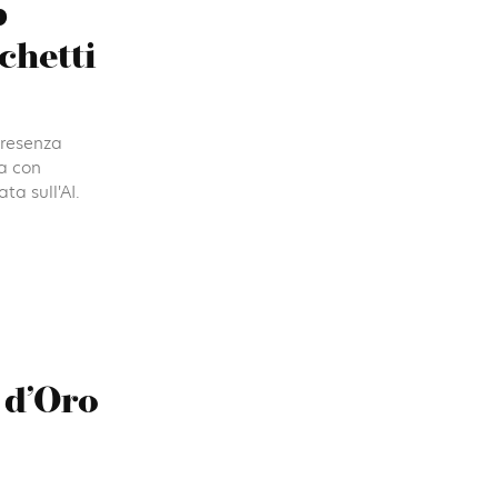
p
chetti
presenza
a con
a sull'AI.
 d’Oro