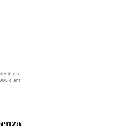
ltà in più
000 clienti,
ienza