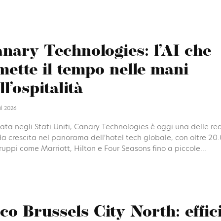
nary Technologies: l’AI che
mette il tempo nelle mani
ll’ospitalità
il 2026
ta negli Stati Uniti, Canary Technologies è oggi una delle rea
a crescita nel panorama dell'hotel tech globale, con oltre 20.
uppi come Marriott, Hilton e Four Seasons fino a piccole...
co Brussels City North: effic