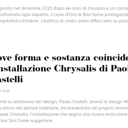
gurato nel dicembre 2025 dopo sei anni di chiusura e un canti
asformato ogni aspetto, il Leon d'Oro di Bari torna protagonis
ospitalità cittadina. L'edificio di undici piani affacciato su pia
ve forma e sostanza coincid
installazione Chrysalis di Pao
stelli
il 2026
te la settimana del design, Paolo Castelli, brand di design M
 attivo nel settore hotellerie, ha presentato nel proprio show
ese Chrysalis, l’installazione che segna una nuova evoluzione
ona Sari.Come suggerisce...