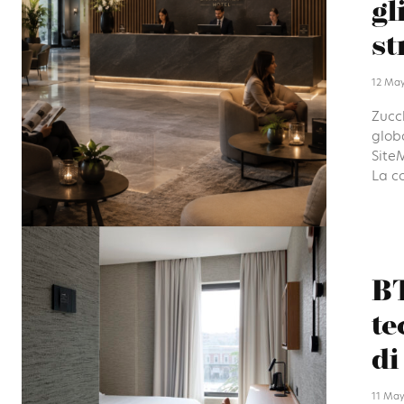
gl
st
12 Ma
Zucch
glob
Site
La co
BT
te
di
11 May