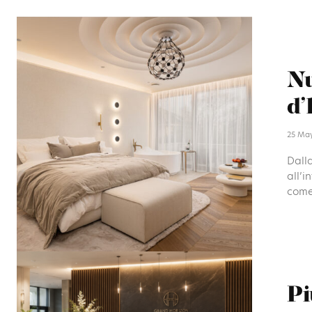
Nu
d’
25 Ma
Dalla
all’i
come 
Pi