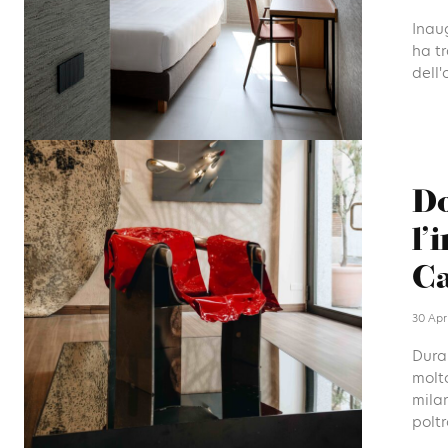
Inau
ha tr
dell'
Do
l’
Ca
30 Apr
Duran
molto
milan
poltr