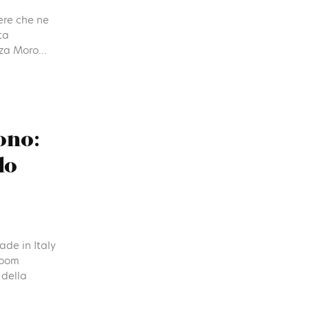
ere che ne
ta
zza Moro...
ono:
lo
ade in Italy
room
 della