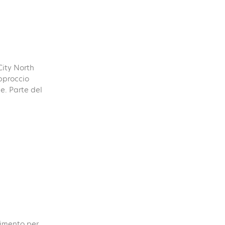
City North
pproccio
e. Parte del
rimento per