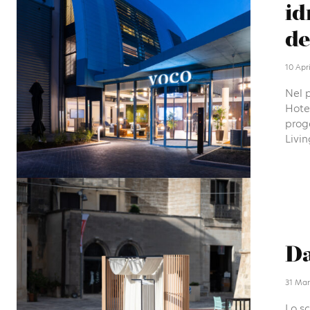
id
de
10 Apr
Nel p
Hote
proge
Livin
Da
31 Mar
Lo sc