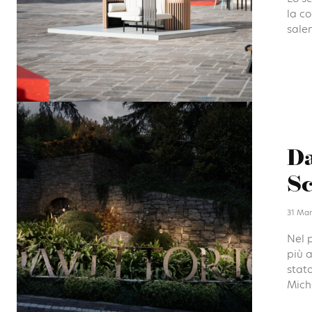
la c
salen
Da
Sc
31 Mar
Nel 
più a
stato
Miche