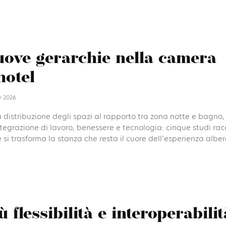
ove gerarchie nella camera
hotel
y 2026
 distribuzione degli spazi al rapporto tra zona notte e bagno, 
ntegrazione di lavoro, benessere e tecnologia: cinque studi ra
si trasforma la stanza che resta il cuore dell’esperienza albe
ù flessibilità e interoperabili