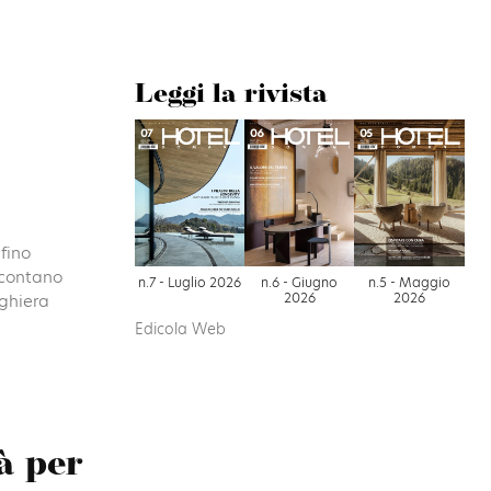
Leggi la rivista
fino
ccontano
n.7 - Luglio 2026
n.6 - Giugno
n.5 - Maggio
2026
2026
rghiera
Edicola Web
tà per