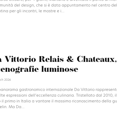
omunità del design, che si è data appuntamento nel centro del
tina per gli incontri, le mostre e i...
 Vittorio Relais & Chateaux,
enografie luminose
ch 2026
panorama gastronomico internazionale Da Vittorio rappresent
lte espressioni dell’eccellenza culinaria. Tristellato dal 2010, il
 il primo in Italia a vantare il massimo riconoscimento della g
lin. Ma Da...