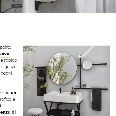
polita
uova
 e rapido
 esigenze
i bagni
ne con
un
rafica e
d
ienza di