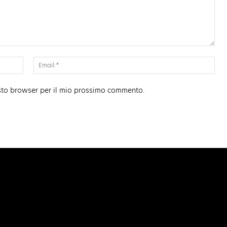
Nome:*
Ema
esto browser per il mio prossimo commento.