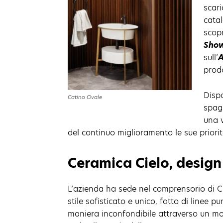
scari
catal
scopr
Sho
sull’
A
prodo
Dispo
Catino Ovale
spagn
una v
del continuo miglioramento le sue priorit
Ceramica Cielo, design
L’azienda ha sede nel comprensorio di Civ
stile sofisticato e unico, fatto di linee 
maniera inconfondibile attraverso un mo