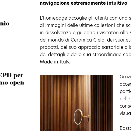
navigazione estremamente intuitiva
.
L’homepage accoglie gli utenti con una
nio
di immagini delle ultime collezioni che s
in dissolvenza e guidano i visitatori alla
del mondo di Ceramica Cielo, dei suoi esc
prodotti, del suo approccio sartoriale all
dei dettagli e della sua straordinaria ca
Made in Italy.
 EPD per
Grazi
smo open
acced
parti
nell
conse
visua
Basta