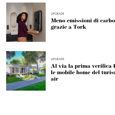
UPGRADE
Meno emissioni di carbo
grazie a Tork
UPGRADE
Al via la prima verifica
le mobile home del turi
air