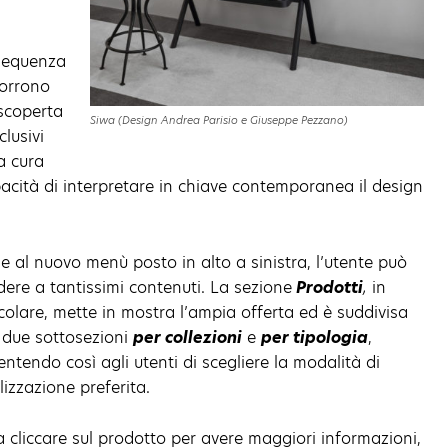
 sequenza
corrono
 scoperta
Siwa (Design Andrea Parisio e Giuseppe Pezzano)
lusivi
a cura
pacità di interpretare in chiave contemporanea il design
e al nuovo menù posto in alto a sinistra, l’utente può
ere a tantissimi contenuti. La sezione
Prodotti
,
in
colare, mette in mostra l’ampia offerta ed è suddivisa
e due sottosezioni
per collezioni
e
per tipologia
,
ntendo così agli utenti di scegliere la modalità di
lizzazione preferita.
 cliccare sul prodotto per avere maggiori informazioni,