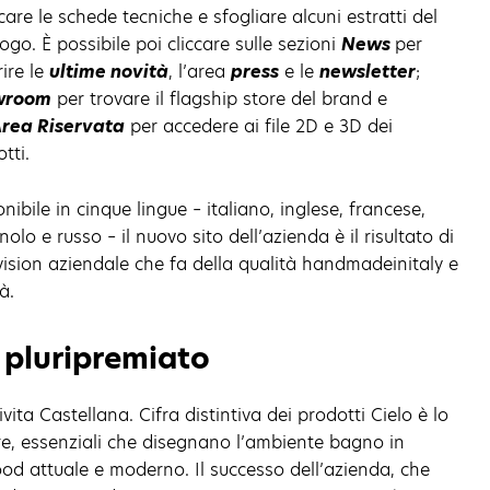
care le schede tecniche e sfogliare alcuni estratti del
ogo. È possibile poi cliccare sulle sezioni
News
per
ire le
ultime novità
, l’area
press
e le
newsletter
;
wroom
per trovare il flagship store del brand e
rea Riservata
per accedere ai file 2D e 3D dei
tti.
nibile in cinque lingue – italiano, inglese, francese,
olo e russo – il nuovo sito dell’azienda è il risultato di
ision aziendale che fa della qualità handmadeinitaly e
à.
 pluripremiato
ita Castellana. Cifra distintiva dei prodotti Cielo è lo
pure, essenziali che disegnano l’ambiente bagno in
od attuale e moderno. Il successo dell’azienda, che