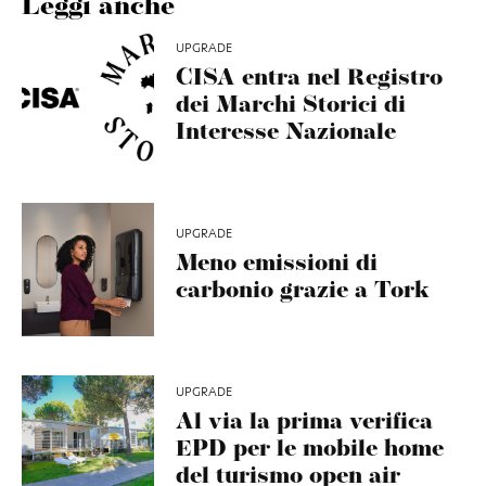
Leggi anche
UPGRADE
CISA entra nel Registro
dei Marchi Storici di
Interesse Nazionale
UPGRADE
Meno emissioni di
carbonio grazie a Tork
UPGRADE
Al via la prima verifica
EPD per le mobile home
del turismo open air