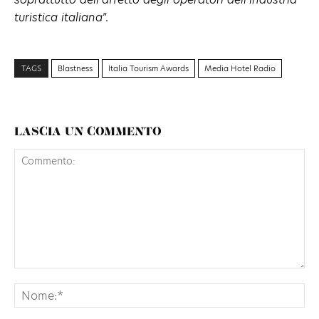
turistica italiana
”.
TAGS
Blastness
Italia Tourism Awards
Media Hotel Radio
LASCIA UN COMMENTO
Commento:
No