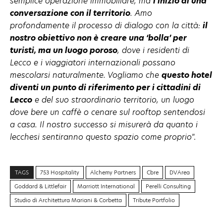
semplice operazione immobiliare, ma
l’inizio di una
conversazione con il territorio
. Amo
profondamente il processo di dialogo con la città:
il
nostro obiettivo non è creare una ‘bolla’ per
turisti, ma un luogo poroso
, dove i residenti di
Lecco e i viaggiatori internazionali possano
mescolarsi naturalmente. Vogliamo che
questo hotel
diventi un punto di riferimento per i cittadini di
Lecco
e del suo straordinario territorio, un luogo
dove bere un caffè o cenare sul rooftop sentendosi
a casa. Il nostro successo si misurerà da quanto i
lecchesi sentiranno questo spazio come proprio
”.
TAGS
753 Hospitality
Alchemy Partners
Cbre
DVArea
Goddard & Littlefair
Marriott International
Perelli Consulting
Studio di Architettura Mariani & Corbetta
Tribute Portfolio