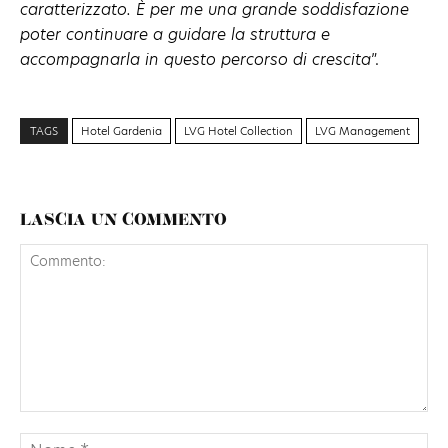
caratterizzato. È per me una grande soddisfazione
poter continuare a guidare la struttura e
accompagnarla in questo percorso di crescita
”.
TAGS
Hotel Gardenia
LVG Hotel Collection
LVG Management
LASCIA UN COMMENTO
Commento:
No