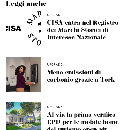
Leggi anche
UPGRADE
CISA entra nel Registro
dei Marchi Storici di
Interesse Nazionale
UPGRADE
Meno emissioni di
carbonio grazie a Tork
UPGRADE
Al via la prima verifica
EPD per le mobile home
del turismo open air