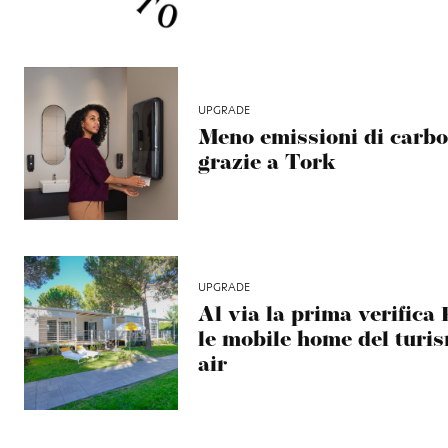
UPGRADE
Meno emissioni di carbo
grazie a Tork
UPGRADE
Al via la prima verifica
le mobile home del turi
air