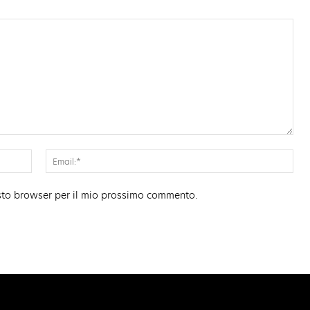
Nome:*
Ema
esto browser per il mio prossimo commento.