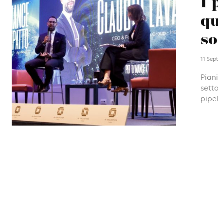
I 
qu
so
11 Sep
Piani
setto
pipel