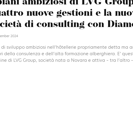
piani ambiziosi di LVG Group
attro nuove gestioni e la nu
cietà di consulting con Dia
tember 2024
 di sviluppo ambiziosi nell’hôtellerie propriamente detta ma 
ri della consulenza e dell’alta formazione alberghiera. E' ques
ine di LVG Group, società nata a Novara e attiva – tra l’altro – 