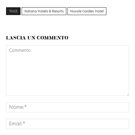
TAGS
Italiana Hotels & Resorts
Nuvole Garden Hotel
LASCIA UN COMMENTO
Commento:
No
Ema