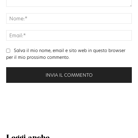
Commento:
No
Ema
Salva il mio nome, email e sito web in questo browser
per il mio prossimo commento.
Leggi anche