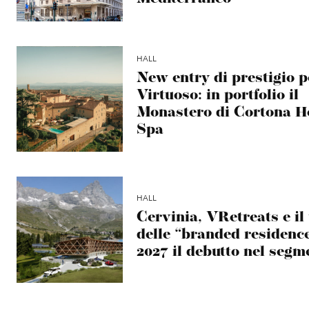
HALL
New entry di prestigio p
Virtuoso: in portfolio il
Monastero di Cortona H
Spa
HALL
Cervinia, VRetreats e il
delle “branded residence
2027 il debutto nel segm