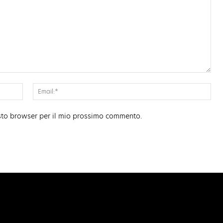
Nome:*
Ema
esto browser per il mio prossimo commento.