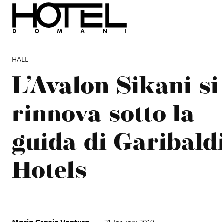
HALL
L’Avalon Sikani si
rinnova sotto la
guida di Garibald
Hotels
Maria Grazia Ventura
-
21 January 2019