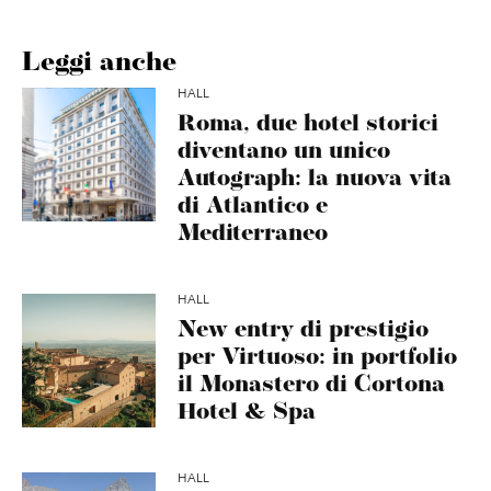
Leggi anche
HALL
Roma, due hotel storici
diventano un unico
Autograph: la nuova vita
di Atlantico e
Mediterraneo
HALL
New entry di prestigio
per Virtuoso: in portfolio
il Monastero di Cortona
Hotel & Spa
HALL