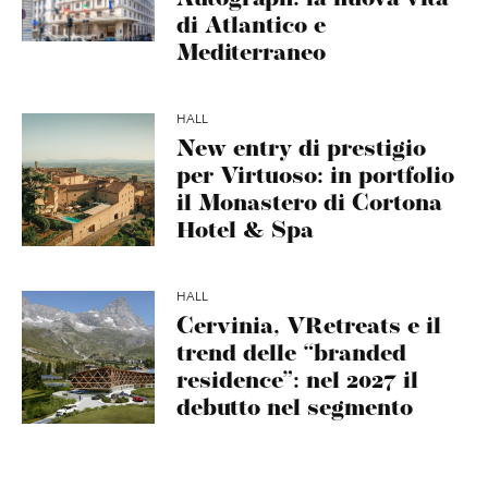
di Atlantico e
Mediterraneo
HALL
New entry di prestigio
per Virtuoso: in portfolio
il Monastero di Cortona
Hotel & Spa
HALL
Cervinia, VRetreats e il
trend delle “branded
residence”: nel 2027 il
debutto nel segmento