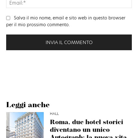
Ema
Salva il mio nome, email e sito web in questo browser
per il mio prossimo commento.
Leggi anche
HALL
Roma, due hotel storici
diventano un unico
Autograph: la nuova vita