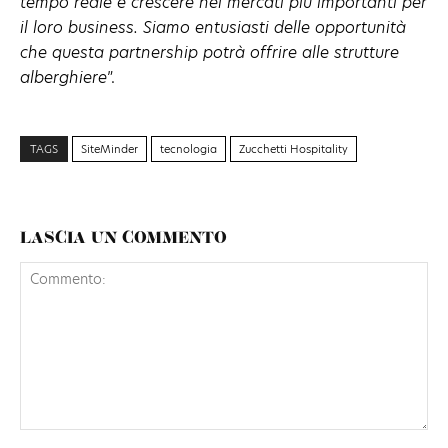
tempo reale e crescere nei mercati più importanti per
il loro business. Siamo entusiasti delle opportunità
che questa partnership potrà offrire alle strutture
alberghiere
”.
TAGS
SiteMinder
tecnologia
Zucchetti Hospitality
LASCIA UN COMMENTO
Commento: