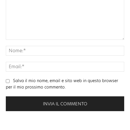
Commento:
No
Ema
Salva il mio nome, email e sito web in questo browser
per il mio prossimo commento.