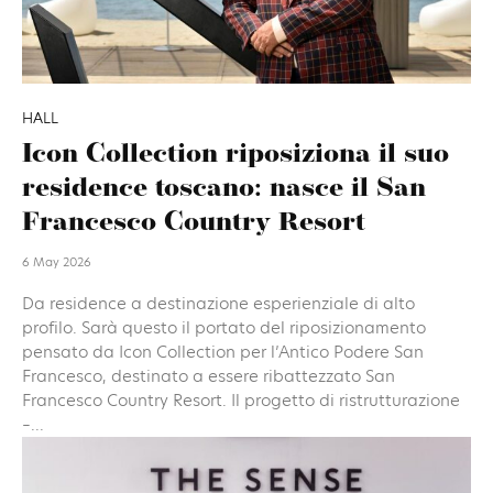
HALL
Icon Collection riposiziona il suo
residence toscano: nasce il San
Francesco Country Resort
6 May 2026
Da residence a destinazione esperienziale di alto
profilo. Sarà questo il portato del riposizionamento
pensato da Icon Collection per l’Antico Podere San
Francesco, destinato a essere ribattezzato San
Francesco Country Resort. Il progetto di ristrutturazione
–...