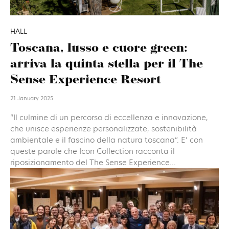
HALL
Toscana, lusso e cuore green:
arriva la quinta stella per il The
Sense Experience Resort
21 January 2025
“Il culmine di un percorso di eccellenza e innovazione,
che unisce esperienze personalizzate, sostenibilità
ambientale e il fascino della natura toscana”. E’ con
queste parole che Icon Collection racconta il
riposizionamento del The Sense Experience...