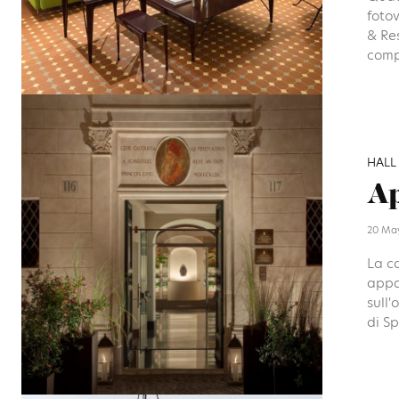
fotov
& Re
comp
HALL
Ap
20 Ma
La ca
appa
sull'
di Sp