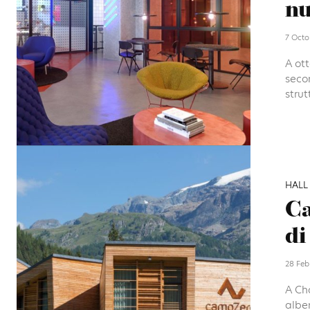
nu
7 Octo
A ott
seco
strut
HALL
Ca
di
28 Feb
A Ch
alber