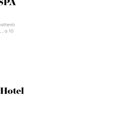
 SPA
battenti
 , a 10
 Hotel