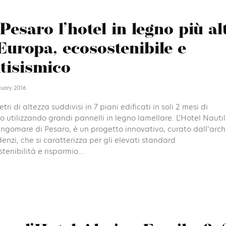
Pesaro l’hotel in legno più al
Europa, ecosostenibile e
tisismico
ruary 2016
tri di altezza suddivisi in 7 piani edificati in soli 2 mesi di
o utilizzando grandi pannelli in legno lamellare. L'Hotel Nautilu
ungomare di Pesaro, è un progetto innovativo, curato dall’arc
nzi, che si caratterizza per gli elevati standard
stenibilità e risparmio...