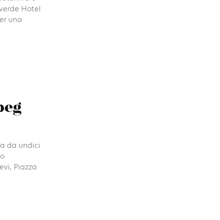
averde Hotel
per una
beg
ta da undici
to
evi, Piazza