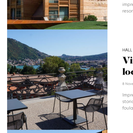
impre
resort
HALL
Vi
lo
8 Nove
Impr
stori
foula