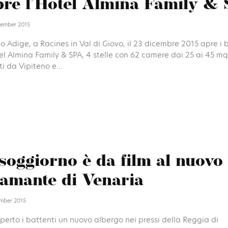
re l’Hotel Almina Family &
ember 2015
to Adige, a Racines in Val di Giovo, il 23 dicembre 2015 apre i 
el Almina Family & SPA, 4 stelle con 62 camere dai 25 ai 45 mq,
i da Vipiteno e...
 soggiorno è da film al nuovo
amante di Venaria
mber 2015
erto i battenti un nuovo albergo nei pressi della Reggia di