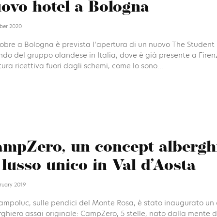
ovo hotel a Bologna
ber 2020
obre a Bologna è prevista l’apertura di un nuovo The Student H
ndo del gruppo olandese in Italia, dove è già presente a Firen
tura ricettiva fuori dagli schemi, come lo sono...
mpZero, un concept albergh
 lusso unico in Val d’Aosta
ruary 2019
ampoluc, sulle pendici del Monte Rosa, è stato inaugurato un
ghiero assai originale: CampZero, 5 stelle, nato dalla mente d