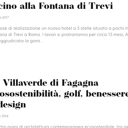
cino alla Fontana di Trevi
e 2017
fase di realizzazione un nuovo hotel a 5 stelle situato a pochi m
na di Trevi a Roma. I lavori si protrarranno per circa 15 mesi; A
aggiudicata la gara...
 Villaverde di Fagagna
osostenibilità, golf, benessere
design
e 2016
tro piani di architettura contemporanea ecosostenibile, tra g