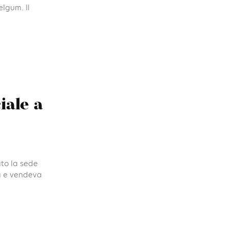
lgum. Il
iale a
ato la sede
va e vendeva