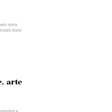
etri dalla
rcadis Italia
, arte
eotermia e