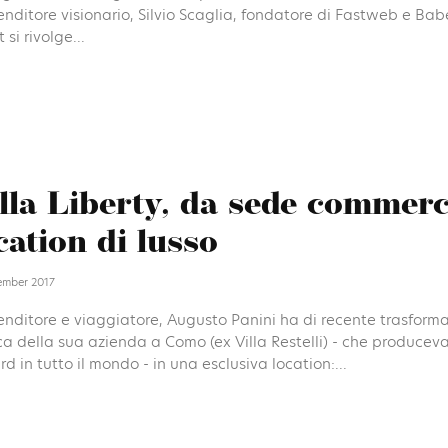
nditore visionario, Silvio Scaglia, fondatore di Fastweb e Babe
 si rivolge...
lla Liberty, da sede commerc
cation di lusso
mber 2017
enditore e viaggiatore, Augusto Panini ha di recente trasform
ca della sua azienda a Como (ex Villa Restelli) - che produce
rd in tutto il mondo - in una esclusiva location:...