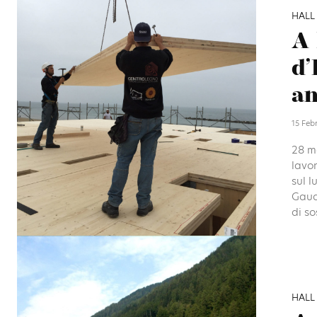
HALL
A 
d’
an
15 Feb
28 me
lavor
sul l
Gaude
di so
HALL