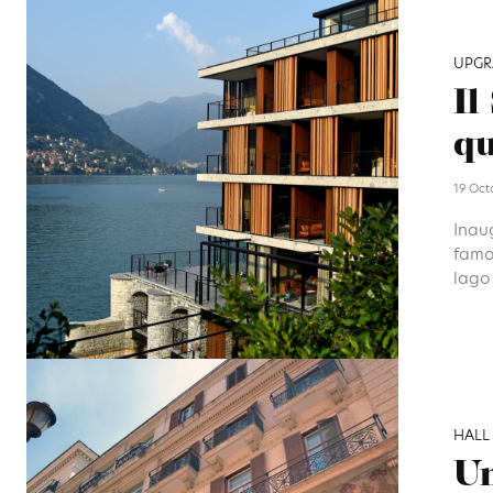
UPGR
Il
qu
19 Oct
Inaug
famos
lago 
HALL
Un