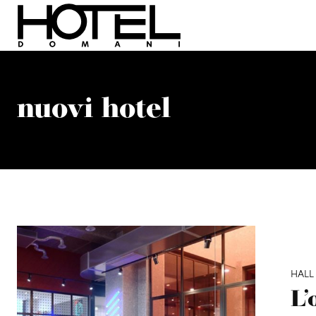
nuovi hotel
HALL
L’