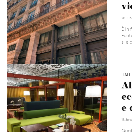
vi
28 Jun
È in 
Fonta
si è 
HALL
Al
ec
e 
13 Jun
Quat