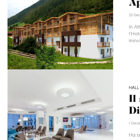
Ap
20 Dec
In Al
l'Hot
minut
HALL
Il
Di
1 Dece
Ha ap