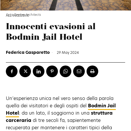
Foto Twelve Architects
ALL INCLUSIVE
Innocenti evasioni al
Bodmin Jail Hotel
Federica Gasparetto
-
29 May 2024
Un’esperienza unica nel vero senso della parola
quella dei visitatori e degli ospiti del
Bodmin Jail
Hotel
: da un lato, il soggiorno in una
struttura
carceraria
di tre secoli fa, sapientemente
recuperata per mantenere i caratteri tipici della