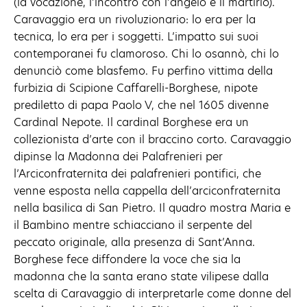
(la vocazione, l’incontro con l’angelo e il martirio).
Caravaggio era un rivoluzionario: lo era per la
tecnica, lo era per i soggetti. L’impatto sui suoi
contemporanei fu clamoroso. Chi lo osannò, chi lo
denunciò come blasfemo. Fu perfino vittima della
furbizia di Scipione Caffarelli-Borghese, nipote
prediletto di papa Paolo V, che nel 1605 divenne
Cardinal Nepote. Il cardinal Borghese era un
collezionista d’arte con il braccino corto. Caravaggio
dipinse la Madonna dei Palafrenieri per
l’Arciconfraternita dei palafrenieri pontifici, che
venne esposta nella cappella dell’arciconfraternita
nella basilica di San Pietro. Il quadro mostra Maria e
il Bambino mentre schiacciano il serpente del
peccato originale, alla presenza di Sant’Anna.
Borghese fece diffondere la voce che sia la
madonna che la santa erano state vilipese dalla
scelta di Caravaggio di interpretarle come donne del