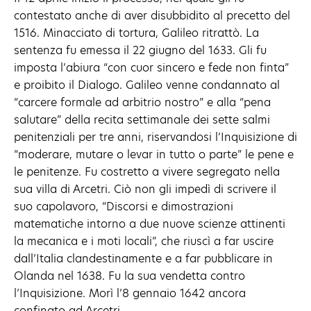
contestato anche di aver disubbidito al precetto del
1516. Minacciato di tortura, Galileo ritrattò. La
sentenza fu emessa il 22 giugno del 1633. Gli fu
imposta l’abiura “con cuor sincero e fede non finta”
e proibito il Dialogo. Galileo venne condannato al
“carcere formale ad arbitrio nostro” e alla “pena
salutare” della recita settimanale dei sette salmi
penitenziali per tre anni, riservandosi l’Inquisizione di
“moderare, mutare o levar in tutto o parte” le pene e
le penitenze. Fu costretto a vivere segregato nella
sua villa di Arcetri. Ciò non gli impedì di scrivere il
suo capolavoro, “Discorsi e dimostrazioni
matematiche intorno a due nuove scienze attinenti
la mecanica e i moti locali”, che riuscì a far uscire
dall’Italia clandestinamente e a far pubblicare in
Olanda nel 1638. Fu la sua vendetta contro
l’Inquisizione. Morì l’8 gennaio 1642 ancora
confinato ad Arcetri.