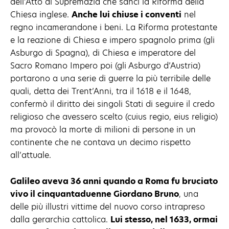
dell’Atto di Supremazia che sancì la Riforma della
Chiesa inglese.
Anche lui chiuse i conventi
nel
regno incamerandone i beni. La Riforma protestante
e la reazione di Chiesa e impero spagnolo prima (gli
Asburgo di Spagna), di Chiesa e imperatore del
Sacro Romano Impero poi (gli Asburgo d’Austria)
portarono a una serie di guerre la più terribile delle
quali, detta dei Trent’Anni, tra il 1618 e il 1648,
confermò il diritto dei singoli Stati di seguire il credo
religioso che avessero scelto (cuius regio, eius religio)
ma provocò la morte di milioni di persone in un
continente che ne contava un decimo rispetto
all’attuale.
Galileo aveva 36 anni quando a Roma fu bruciato
vivo il cinquantaduenne Giordano Bruno
, una
delle più illustri vittime del nuovo corso intrapreso
dalla gerarchia cattolica.
Lui stesso, nel 1633, ormai