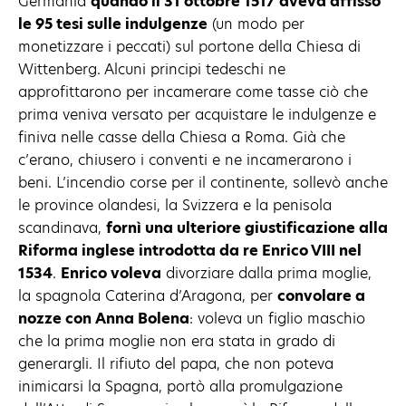
Germania
quando il 31 ottobre 1517 aveva affisso
le 95 tesi sulle indulgenze
(un modo per
monetizzare i peccati) sul portone della Chiesa di
Wittenberg. Alcuni principi tedeschi ne
approfittarono per incamerare come tasse ciò che
prima veniva versato per acquistare le indulgenze e
finiva nelle casse della Chiesa a Roma. Già che
c’erano, chiusero i conventi e ne incamerarono i
beni. L’incendio corse per il continente, sollevò anche
le province olandesi, la Svizzera e la penisola
scandinava,
fornì una ulteriore giustificazione alla
Riforma inglese introdotta da re Enrico VIII nel
1534
.
Enrico voleva
divorziare dalla prima moglie,
la spagnola Caterina d’Aragona, per
convolare a
nozze con Anna Bolena
: voleva un figlio maschio
che la prima moglie non era stata in grado di
generargli. Il rifiuto del papa, che non poteva
inimicarsi la Spagna, portò alla promulgazione