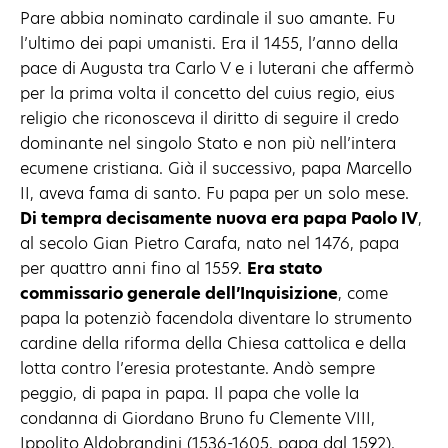
Pare abbia nominato cardinale il suo amante. Fu
l’ultimo dei papi umanisti. Era il 1455, l’anno della
pace di Augusta tra Carlo V e i luterani che affermò
per la prima volta il concetto del cuius regio, eius
religio che riconosceva il diritto di seguire il credo
dominante nel singolo Stato e non più nell’intera
ecumene cristiana. Già il successivo, papa Marcello
II, aveva fama di santo. Fu papa per un solo mese.
Di tempra decisamente nuova era papa Paolo IV
,
al secolo Gian Pietro Carafa, nato nel 1476, papa
per quattro anni fino al 1559.
Era stato
commissario generale dell’Inquisizione
, come
papa la potenziò facendola diventare lo strumento
cardine della riforma della Chiesa cattolica e della
lotta contro l’eresia protestante. Andò sempre
peggio, di papa in papa. Il papa che volle la
condanna di Giordano Bruno fu Clemente VIII,
Ippolito Aldobrandini (1536-1605, papa dal 1592).