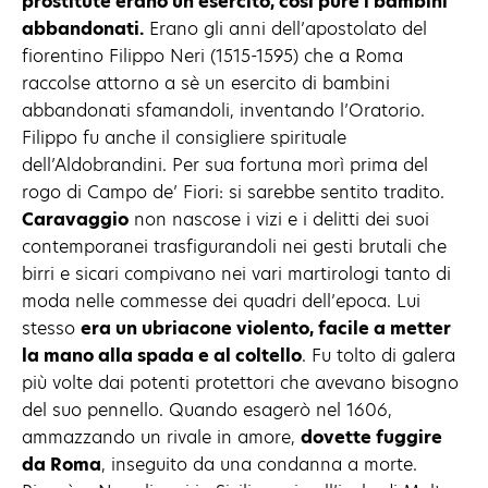
prostitute erano un esercito, così pure i bambini
abbandonati.
Erano gli anni dell’apostolato del
fiorentino Filippo Neri (1515-1595) che a Roma
raccolse attorno a sè un esercito di bambini
abbandonati sfamandoli, inventando l’Oratorio.
Filippo fu anche il consigliere spirituale
dell’Aldobrandini. Per sua fortuna morì prima del
rogo di Campo de’ Fiori: si sarebbe sentito tradito.
Caravaggio
non nascose i vizi e i delitti dei suoi
contemporanei trasfigurandoli nei gesti brutali che
birri e sicari compivano nei vari martirologi tanto di
moda nelle commesse dei quadri dell’epoca. Lui
stesso
era un ubriacone violento, facile a metter
la mano alla spada e al coltello
. Fu tolto di galera
più volte dai potenti protettori che avevano bisogno
del suo pennello. Quando esagerò nel 1606,
ammazzando un rivale in amore,
dovette fuggire
da Roma
, inseguito da una condanna a morte.