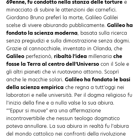
69enne, fu condotto nella stanza delle torture
e
minacciato di subire le attenzioni dei carnefici.
Giordano Bruno preferì la morte, Galileo Galilei
scelse di vivere abiurando pubblicamente.
Galileo ha
fondato la scienza moderna
, basata sulla ricerca
senza pregiudizi e sulla dimostrazione senza dogmi.
Grazie al cannocchiale, inventato in Olanda, che
Galileo
perfezionò,
ribaltò l’idea
millenaria
che
fosse la Terra al centro dell’Universo
con il Sole e
gli altri pianeti che vi ruotavano attorno. Scoprì
anche le macchie solari.
Galileo ha fondato le basi
della scienza empirica
che regna a tutt’oggi nei
laboratori e nelle università. Per il dogma religioso fu
l’inizio della fine e a nulla valse la sua abiura.
“”Eppur si muove” era una affermazione
incontrovertibile che nessun teologo dogmatico
poteva annullare. La sua abiura in realtà fu l’abiura
del mondo cattolico nei confronti della rivoluzione