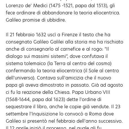
Lorenzo de’ Medici (1475 -1521, papa dal 1513), gli
fece ordinare di abbandonare la teoria eliocentrica.
Galileo promise di ubbidire.
Il 21 febbraio 1632 uscì a Firenze il testo che ha
consegnato Galileo Galilei alla storia ma ha rischiato
anche di consegnarlo al carnefice e al rogo: “Il
dialogo sui massimi sistemi”, dove confutava il
sistema tolemaico (la Terra al centro del cosmo)
confermando la teoria eliocentrica (il Sole al centro
dell’universo). Contava sull’amicizia che il nuovo
papa gli aveva dimostrato in passato. Già ad agosto
ci fu la reazione della Chiesa. Papa Urbano VIII
(1568-1644, papa dal 1623) dette l’ordine di
sequestrare il libro, anche le copie già vendute. Il 23
settembre l’Inquisizione lo convocò a Roma dove
Galileo si presentò nel febbraio dell’anno successivo.
Il 12 aprile iniziò il processo, nel quale gli fu