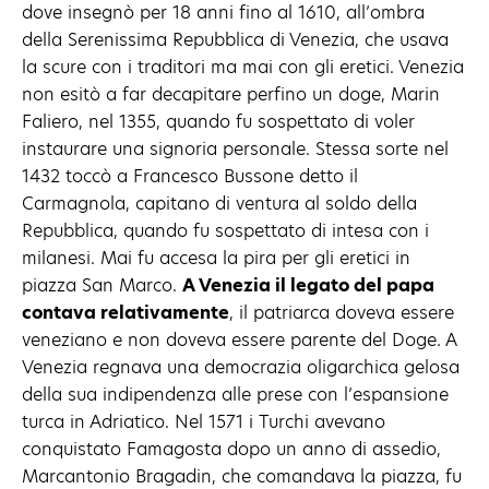
dove insegnò per 18 anni fino al 1610, all’ombra
della Serenissima Repubblica di Venezia, che usava
la scure con i traditori ma mai con gli eretici. Venezia
non esitò a far decapitare perfino un doge, Marin
Faliero, nel 1355, quando fu sospettato di voler
instaurare una signoria personale. Stessa sorte nel
1432 toccò a Francesco Bussone detto il
Carmagnola, capitano di ventura al soldo della
Repubblica, quando fu sospettato di intesa con i
milanesi. Mai fu accesa la pira per gli eretici in
piazza San Marco.
A Venezia il legato del papa
contava relativamente
, il patriarca doveva essere
veneziano e non doveva essere parente del Doge. A
Venezia regnava una democrazia oligarchica gelosa
della sua indipendenza alle prese con l’espansione
turca in Adriatico. Nel 1571 i Turchi avevano
conquistato Famagosta dopo un anno di assedio,
Marcantonio Bragadin, che comandava la piazza, fu