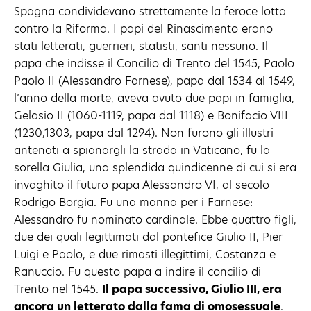
Spagna condividevano strettamente la feroce lotta
contro la Riforma. I papi del Rinascimento erano
stati letterati, guerrieri, statisti, santi nessuno. Il
papa che indisse il Concilio di Trento del 1545, Paolo
Paolo II (Alessandro Farnese), papa dal 1534 al 1549,
l’anno della morte, aveva avuto due papi in famiglia,
Gelasio II (1060-1119, papa dal 1118) e Bonifacio VIII
(1230,1303, papa dal 1294). Non furono gli illustri
antenati a spianargli la strada in Vaticano, fu la
sorella Giulia, una splendida quindicenne di cui si era
invaghito il futuro papa Alessandro VI, al secolo
Rodrigo Borgia. Fu una manna per i Farnese:
Alessandro fu nominato cardinale. Ebbe quattro figli,
due dei quali legittimati dal pontefice Giulio II, Pier
Luigi e Paolo, e due rimasti illegittimi, Costanza e
Ranuccio. Fu questo papa a indire il concilio di
Trento nel 1545.
Il papa successivo, Giulio III, era
ancora un letterato dalla fama di omosessuale
.