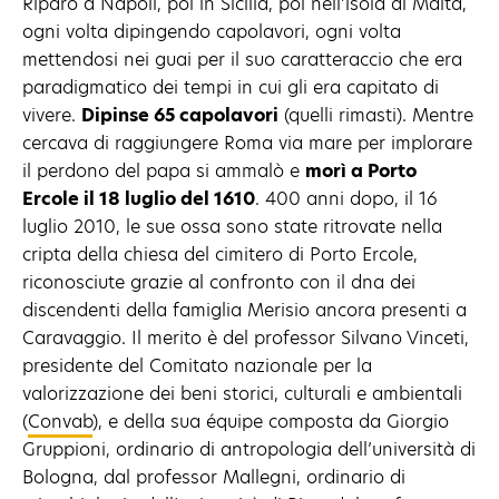
Riparò a Napoli, poi in Sicilia, poi nell’isola di Malta,
ogni volta dipingendo capolavori, ogni volta
mettendosi nei guai per il suo caratteraccio che era
paradigmatico dei tempi in cui gli era capitato di
vivere.
Dipinse 65 capolavori
(quelli rimasti). Mentre
cercava di raggiungere Roma via mare per implorare
il perdono del papa si ammalò e
morì a Porto
Ercole il 18 luglio del 1610
. 400 anni dopo, il 16
luglio 2010, le sue ossa sono state ritrovate nella
cripta della chiesa del cimitero di Porto Ercole,
riconosciute grazie al confronto con il dna dei
discendenti della famiglia Merisio ancora presenti a
Caravaggio. Il merito è del professor Silvano Vinceti,
presidente del Comitato nazionale per la
valorizzazione dei beni storici, culturali e ambientali
(
Convab
), e della sua équipe composta da Giorgio
Gruppioni, ordinario di antropologia dell’università di
Bologna, dal professor Mallegni, ordinario di