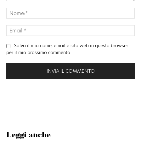
Commento:
No
Ema
Salva il mio nome, email e sito web in questo browser
per il mio prossimo commento.
Leggi anche