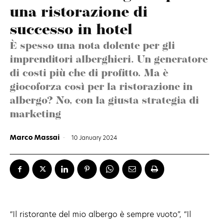
una ristorazione di
successo in hotel
È spesso una nota dolente per gli
imprenditori alberghieri. Un generatore
di costi più che di profitto. Ma è
giocoforza così per la ristorazione in
albergo? No, con la giusta strategia di
marketing
Marco Massai
-
10 January 2024
“Il ristorante del mio albergo è sempre vuoto”, “Il