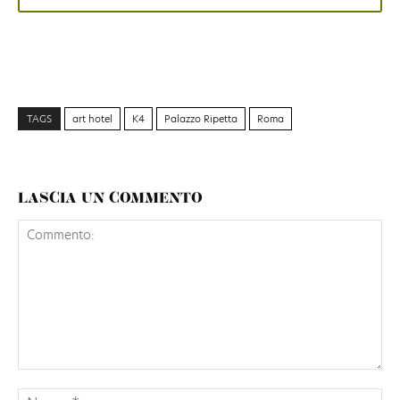
TAGS
art hotel
K4
Palazzo Ripetta
Roma
LASCIA UN COMMENTO
Commento:
No