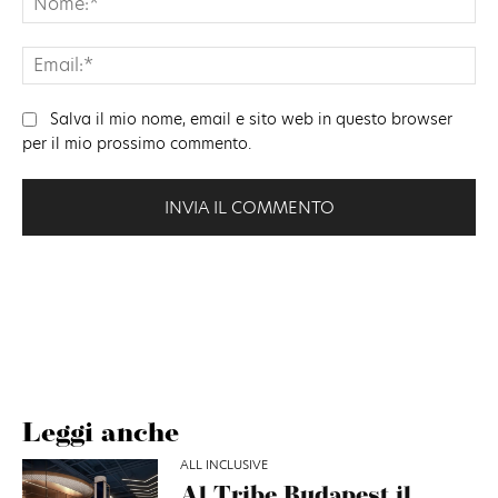
Ema
Salva il mio nome, email e sito web in questo browser
per il mio prossimo commento.
Leggi anche
ALL INCLUSIVE
Al Tribe Budapest il