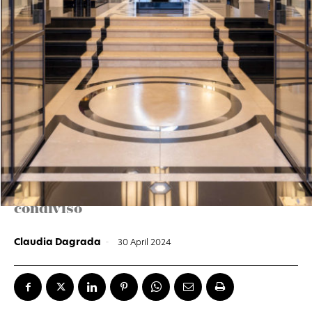
ALL INCLUSIVE
Palazzo Ripetta, come in
un museo
Un palazzo del 1600 nel cuore di Roma
con opere d’arte antiche e moderne e un
design che strizza l’occhio al nuovo
millennio. Perché la cultura e la storia
sono il grande patrimonio italiano, e va
condiviso
Claudia Dagrada
-
30 April 2024