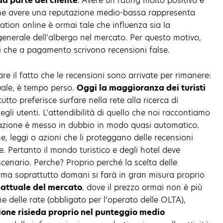
a parte del cliente
. Avere un rating molto positivo è
me avere una reputazione medio-bassa rappresenta
tation online è ormai tale che influenza sia la
 generale dell’albergo nel mercato. Per questo motivo,
 che a pagamento scrivono recensioni false.
re il fatto che le recensioni sono arrivate per rimanere:
iduale, è tempo perso.
Oggi la maggioranza dei turisti
tto preferisce surfare nella rete alla ricerca di
li utenti. L’attendibilità di quello che noi raccontiamo
nazione è messo in dubbio in modo quasi automatico.
, leggi o azioni che li proteggano delle recensioni
le. Pertanto il mondo turistico e degli hotel deve
cenario. Perche? Proprio perché la scelta delle
 ma soprattutto domani si farà in gran misura proprio
 attuale del mercato
, dove il prezzo ormai non è più
e delle rate (obbligato per l’operato delle OLTA),
sione risieda proprio nel punteggio medio