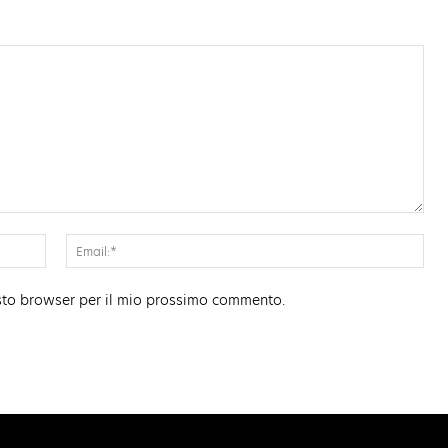
Nome:*
Ema
esto browser per il mio prossimo commento.