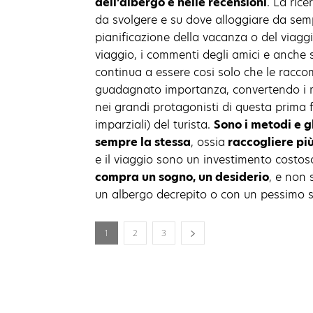
dell’albergo e nelle recensioni
. La rice
da svolgere e su dove alloggiare da se
pianificazione della vacanza o del viaggio.
viaggio, i commenti degli amici e anche s
continua a essere cosi solo che le racco
guadagnato importanza, convertendo i met
nei grandi protagonisti di questa prima f
imparziali) del turista.
Sono i metodi e g
sempre la stessa
, ossia
raccogliere più
e il viaggio sono un investimento costo
compra un sogno, un desiderio
, e non 
un albergo decrepito o con un pessimo se
1
2
3