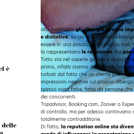
In un mercato 
alla credibilità,
gli alberghi devono impa
e distintive
, su ciò che li contraddistin
essere in una posizione strategica, non
la rappresentano
le recensioni
che
poss
Tutto sta nel saperle gestire e approfitta
primis, infatti stanno diventando uno deg
el è
turbati dal fatto che un cliente possa ind
impressioni negative sul proprio albergo
spesso sono false, fatte da persone che 
dei concorrenti.
Tripadvisor, Booking.com, Zoover o Expe
di controllo, ma per adesso continuano a
totalmente contradditorie.
 delle
Di fatto,
la reputation online sta diven
a