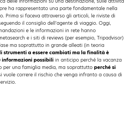
rca delle informazioni su una destinazione, sulle attività
mpre ha rappresentato una parte fondamentale nella
 Prima si faceva attraverso gli articoli, le riviste di
eguendo il consiglio dell’agente di viaggio. Oggi,
mandazioni e le informazioni in rete hanno
asearch e i siti di reviews (per esempio, Tripadvisor)
ase ma soprattutto in grande alleati (in teoria
li strumenti a essere cambiati ma la finalità è
 informazioni possibili
in anticipo perché la vacanza
so per una famiglia media, ma soprattutto
perché si
si vuole correre il rischio che venga infranto a causa di
rvizio.