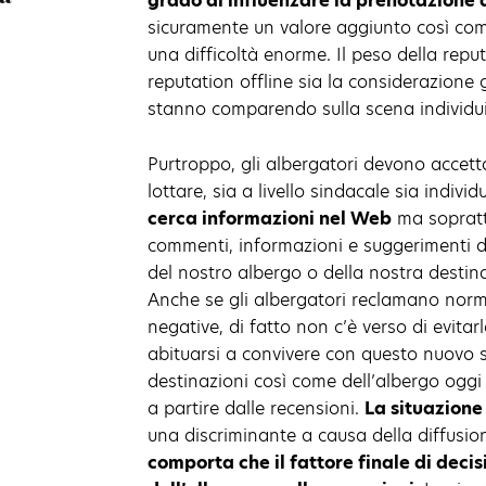
grado di influenzare la prenotazione d
sicuramente un valore aggiunto così co
una difficoltà enorme. Il peso della repu
reputation offline sia la considerazione
stanno comparendo sulla scena individui
Purtroppo, gli albergatori devono accetta
lottare, sia a livello sindacale sia indiv
cerca informazioni nel Web
ma soprattu
commenti, informazioni e suggerimenti deg
del nostro albergo o della nostra desti
Anche se gli albergatori reclamano norme
negative, di fatto non c’è verso di evitar
abituarsi a convivere con questo nuovo s
destinazioni così come dell’albergo oggi
a partire dalle recensioni.
La situazione
una discriminante a causa della diffusion
comporta che il fattore finale di deci