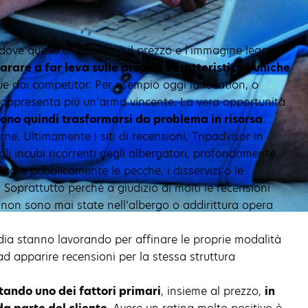
dove quello che conta è il prezzo e l’immagine legata
rare a far leva sulle proprie caratteristiche uniche
gue dai competitor. Per esempio oggi la location, o
 rappresenta più un’arma vincente. La vera opportunità
ono quindi trasformarsi da problema in risorsa
.
rne. Ultimamente i siti di recensioni, Tripadvisor in
li incubi ricorrenti degli albergatori, profondamente
icare pubblicamente le pecche, i disservizi o le
.
Soprattutto perché a giudizio di molti le recensioni
non sono mai state nell’albergo o addirittura opera
dia stanno lavorando per affinare le proprie modalità
d apparire recensioni per la stessa struttura
tando uno dei fattori primari
, insieme al prezzo,
in