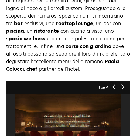
distinguono per le tonalità tenui, gli accenti del
legno di noce e gli arredi custom. Proseguendo alla
scoperta dei numerosi spazi comuni, si incontrano
tre
bar
esclusivi, una
rooftop lounge
, un bar con
piscina
, un
ristorante
con cucina a vista, uno
s
pazio wellness
urbano con palestra e cabine per
trattamenti e, infine, una
corte con giardino
dove
gli ospiti possono sorseggiare il loro drink preferito o
degustare l’eccellente menu della romana
Paola
Colucci, chef
partner dell’hotel.
1
su 4