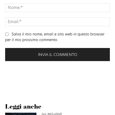
Commento:
No
Ema
Salva il mio nome, email e sito web in questo browser
per il mio prossimo commento.
Leggi anche
ALL INCLUSIVE