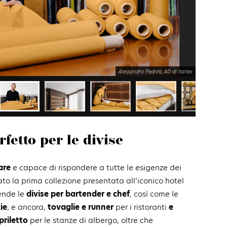
Alessandro Pedrett, AD di Italtex
rfetto per le divise
sare
e capace di rispondere a tutte le esigenze dei
ato la prima collezione presentata all’iconico hotel
ende le
divise per bartender e chef
, così come le
ie
; e ancora,
tovaglie e runner
per i ristoranti
e
priletto
per le stanze di albergo, oltre che