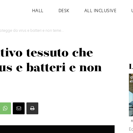
HALL
DESK
ALL INCLUSIVE
protegge da virus e batteri e non teme...
ativo tessuto che
us e batteri e non
L
n
E