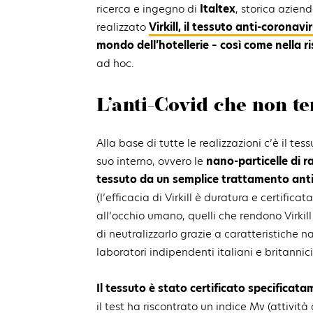
ricerca e ingegno di
Italtex
, storica azien
realizzato
Virkill, il tessuto anti-coronavi
mondo dell’hotellerie – così come nella r
ad hoc.
L’anti-Covid che non te
Alla base di tutte le realizzazioni c’è il te
suo interno, ovvero le
nano-particelle di r
tessuto da un semplice trattamento antiv
(l’efficacia di Virkill è duratura e certificat
all’occhio umano, quelli che rendono Virkil
di neutralizzarlo grazie a caratteristiche n
laboratori indipendenti italiani e britannici
Il tessuto è stato certificato specificat
il test ha riscontrato un indice Mv (attività