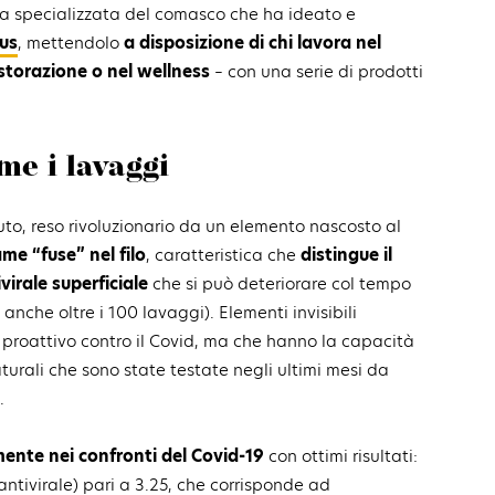
da specializzata del comasco che ha ideato e
rus
, mettendolo
a disposizione di chi lavora nel
istorazione o nel wellness
– con una serie di prodotti
me i lavaggi
ssuto, reso rivoluzionario da un elemento nascosto al
ame “fuse” nel filo
, caratteristica che
distingue il
irale superficiale
che si può deteriorare col tempo
a anche oltre i 100 lavaggi). Elementi invisibili
l proattivo contro il Covid, ma che hanno la capacità
aturali che sono state testate negli ultimi mesi da
.
amente nei confronti del Covid-19
con ottimi risultati:
 antivirale) pari a 3.25, che corrisponde ad