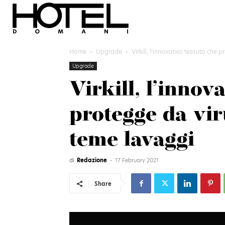
Home
Upgrade
Virkill, l’innovativo tessuto che 
Upgrade
Virkill, l’innov
protegge da vir
teme lavaggi
di
Redazione
-
17 February 2021
Share