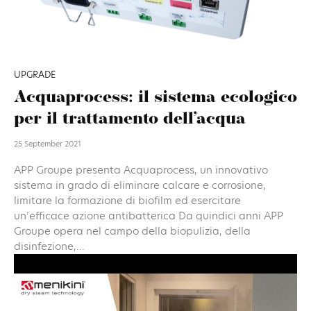
UPGRADE
Acquaprocess: il sistema ecologico
per il trattamento dell’acqua
25 September 2021
APP Groupe presenta Acquaprocess, un innovativo
sistema in grado di eliminare calcare e corrosione,
limitare la formazione di biofilm ed esercitare
un’efficace azione antibatterica Da quindici anni APP
Groupe opera nel campo della biopulizia, della
disinfezione,...